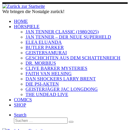
Zum
Inhalt
Wir bringen die Nostalgie zurück!
springen
HOME
HÖRSPIELE
JAN TENNER CLASSIC (1980/2025)
JAN TENNER – DER NEUE SUPERHELD
ELEA ELUANDA
BUTLER PARKER
GEISTERSAMURAI
GESCHICHTEN AUS DEM SCHATTENREICH
DR. MORBIUS
CLIVE BARKER MYSTERIES
FAITH VAN HELSING
DAN SHOCKERS LARRY BRENT
DIE PSI-AKTEN
GEISTERJÄGER JAC LONGDONG
THE UNDEAD LIVE
COMICS
SHOP
Search
Suche
Suchen …