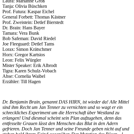
Laura: Marianne Groß
Tanja: Olivia Büschken
Prof. Futura: Kaspar Eichel
General Forbett: Thomas Kästner
Prof. Zweistein: Detlef Bierstedt
Dr. Brain: Hans Bayer
Tamara: Vera Bunk
Bob Safeman: David Riedel
Joe Fleeguard: Detlef Tams
Lorax: Simon Krätschmer
Horx: Gregor Kartsios
Leon: Felix Würgler
Mister Speaker: Erik Albrodt
Tigra: Karen Schulz-Vobach
Ahse: Cornelia Waibel
Erzähler: Till Hagen
Dr. Benjamin Brain, genannt DAS HIRN, ist wieder da! Alle Mittel
sind ihm Recht um Jan Tenner zu vernichten und so wagt er ein
schreckliches Experiment um die Herrschaft über Westland zu
erlangen! Und diesmal scheint sein Plan aufzugehen, denn das
entfesselte Grauen lässt den Menschen das Blut in den Adern
gefrieren. Doch Jan Tenner und seine Freunde geben nicht auf und