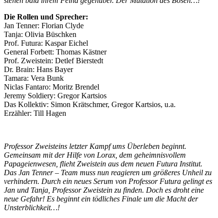
stehen bald ihrem Feind gegenüber. Der Mutation des Bösen…!
Die Rollen und Sprecher:
Jan Tenner: Florian Clyde
Tanja: Olivia Büschken
Prof. Futura: Kaspar Eichel
General Forbett: Thomas Kästner
Prof. Zweistein: Detlef Bierstedt
Dr. Brain: Hans Bayer
Tamara: Vera Bunk
Niclas Fantaro: Moritz Brendel
Jeremy Soldiery: Gregor Kartsios
Das Kollektiv: Simon Krätschmer, Gregor Kartsios, u.a.
Erzähler: Till Hagen
Professor Zweisteins letzter Kampf ums Überleben beginnt.
Gemeinsam mit der Hilfe von Lorax, dem geheimnisvollem
Papageienwesen, flieht Zweistein aus dem neuen Futura Institut.
Das Jan Tenner – Team muss nun reagieren um größeres Unheil zu
verhindern. Durch ein neues Serum von Professor Futura gelingt es
Jan und Tanja, Professor Zweistein zu finden. Doch es droht eine
neue Gefahr! Es beginnt ein tödliches Finale um die Macht der
Unsterblichkeit…!