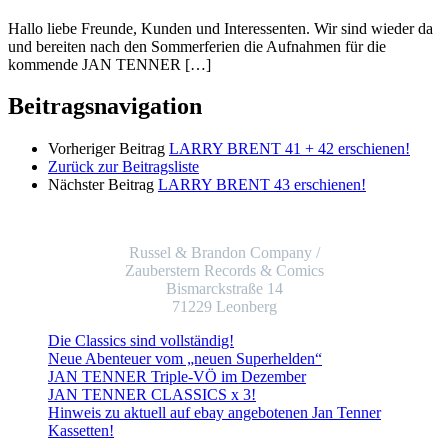
Hallo liebe Freunde, Kunden und Interessenten. Wir sind wieder da
und bereiten nach den Sommerferien die Aufnahmen für die
kommende JAN TENNER […]
Beitragsnavigation
Vorheriger Beitrag
LARRY BRENT 41 + 42 erschienen!
Zurück zur Beitragsliste
Nächster Beitrag
LARRY BRENT 43 erschienen!
Russel & Brandon Company /
Zauberstern Records & Comics
Bismarckstraße 14
71229 Leonberg
Die Classics sind vollständig!
Neue Abenteuer vom „neuen Superhelden“
JAN TENNER Triple-VÖ im Dezember
JAN TENNER CLASSICS x 3!
Hinweis zu aktuell auf ebay angebotenen Jan Tenner
Kassetten!