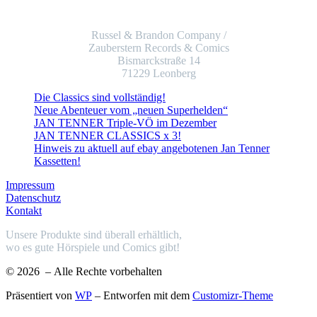
Russel & Brandon Company /
Zauberstern Records & Comics
Bismarckstraße 14
71229 Leonberg
Die Classics sind vollständig!
Neue Abenteuer vom „neuen Superhelden“
JAN TENNER Triple-VÖ im Dezember
JAN TENNER CLASSICS x 3!
Hinweis zu aktuell auf ebay angebotenen Jan Tenner
Kassetten!
Impressum
Datenschutz
Kontakt
Unsere Produkte sind überall erhältlich,
wo es gute Hörspiele und Comics gibt!
© 2026
– Alle Rechte vorbehalten
Präsentiert von
WP
– Entworfen mit dem
Customizr-Theme