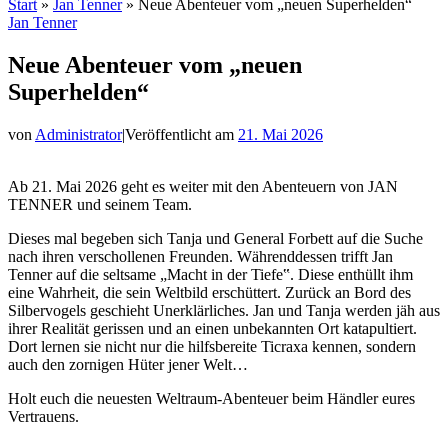
Start
»
Jan Tenner
»
Neue Abenteuer vom „neuen Superhelden“
Jan Tenner
Neue Abenteuer vom „neuen
Superhelden“
von
Administrator
|
Veröffentlicht am
21. Mai 2026
Ab 21. Mai 2026 geht es weiter mit den Abenteuern von JAN
TENNER und seinem Team.
Dieses mal begeben sich Tanja und General Forbett auf die Suche
nach ihren verschollenen Freunden. Währenddessen trifft Jan
Tenner auf die seltsame „Macht in der Tiefe‟. Diese enthüllt ihm
eine Wahrheit, die sein Weltbild erschüttert. Zurück an Bord des
Silbervogels geschieht Unerklärliches. Jan und Tanja werden jäh aus
ihrer Realität gerissen und an einen unbekannten Ort katapultiert.
Dort lernen sie nicht nur die hilfsbereite Ticraxa kennen, sondern
auch den zornigen Hüter jener Welt…
Holt euch die neuesten Weltraum-Abenteuer beim Händler eures
Vertrauens.