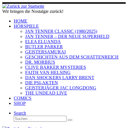
Zum
Inhalt
Wir bringen die Nostalgie zurück!
springen
HOME
HÖRSPIELE
JAN TENNER CLASSIC (1980/2025)
JAN TENNER – DER NEUE SUPERHELD
ELEA ELUANDA
BUTLER PARKER
GEISTERSAMURAI
GESCHICHTEN AUS DEM SCHATTENREICH
DR. MORBIUS
CLIVE BARKER MYSTERIES
FAITH VAN HELSING
DAN SHOCKERS LARRY BRENT
DIE PSI-AKTEN
GEISTERJÄGER JAC LONGDONG
THE UNDEAD LIVE
COMICS
SHOP
Search
Suche
Suchen …