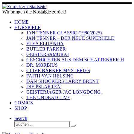
Zum
Inhalt
Wir bringen die Nostalgie zurück!
springen
HOME
HÖRSPIELE
JAN TENNER CLASSIC (1980/2025)
JAN TENNER – DER NEUE SUPERHELD
ELEA ELUANDA
BUTLER PARKER
GEISTERSAMURAI
GESCHICHTEN AUS DEM SCHATTENREICH
DR. MORBIUS
CLIVE BARKER MYSTERIES
FAITH VAN HELSING
DAN SHOCKERS LARRY BRENT
DIE PSI-AKTEN
GEISTERJÄGER JAC LONGDONG
THE UNDEAD LIVE
COMICS
SHOP
Search
Suche
Suchen …