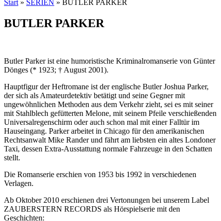
Start
»
SERIEN
»
BUTLER PARKER
BUTLER PARKER
Butler Parker ist eine humoristische Kriminalromanserie von Günter
Dönges (* 1923; † August 2001).
Hauptfigur der Heftromane ist der englische Butler Joshua Parker,
der sich als Amateurdetektiv betätigt und seine Gegner mit
ungewöhnlichen Methoden aus dem Verkehr zieht, sei es mit seiner
mit Stahlblech gefütterten Melone, mit seinem Pfeile verschießenden
Universalregenschirm oder auch schon mal mit einer Falltür im
Hauseingang. Parker arbeitet in Chicago für den amerikanischen
Rechtsanwalt Mike Rander und fährt am liebsten ein altes Londoner
Taxi, dessen Extra-Ausstattung normale Fahrzeuge in den Schatten
stellt.
Die Romanserie erschien von 1953 bis 1992 in verschiedenen
Verlagen.
Ab Oktober 2010 erschienen drei Vertonungen bei unserem Label
ZAUBERSTERN RECORDS als Hörspielserie mit den
Geschichten: