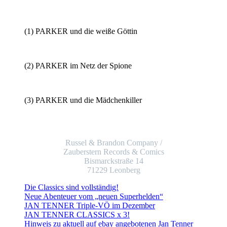
(1) PARKER und die weiße Göttin
(2) PARKER im Netz der Spione
(3) PARKER und die Mädchenkiller
Russel & Brandon Company /
Zauberstern Records & Comics
Bismarckstraße 14
71229 Leonberg
Die Classics sind vollständig!
Neue Abenteuer vom „neuen Superhelden“
JAN TENNER Triple-VÖ im Dezember
JAN TENNER CLASSICS x 3!
Hinweis zu aktuell auf ebay angebotenen Jan Tenner