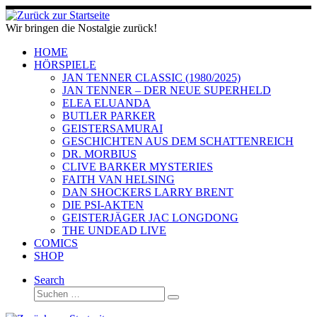
Zum
Inhalt
Wir bringen die Nostalgie zurück!
springen
HOME
HÖRSPIELE
JAN TENNER CLASSIC (1980/2025)
JAN TENNER – DER NEUE SUPERHELD
ELEA ELUANDA
BUTLER PARKER
GEISTERSAMURAI
GESCHICHTEN AUS DEM SCHATTENREICH
DR. MORBIUS
CLIVE BARKER MYSTERIES
FAITH VAN HELSING
DAN SHOCKERS LARRY BRENT
DIE PSI-AKTEN
GEISTERJÄGER JAC LONGDONG
THE UNDEAD LIVE
COMICS
SHOP
Search
Suche
Suchen …