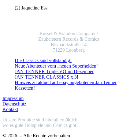
(2) Jaqueline Ess
Russel & Brandon Company /
Zauberstern Records & Comics
Bismarckstraße 14
71229 Leonberg
Die Classics sind vollständig!
Neue Abenteuer vom „neuen Superhelden“
JAN TENNER Triple-VÖ im Dezember
JAN TENNER CLASSICS x 3!
Hinweis zu aktuell auf ebay angebotenen Jan Tenner
Kassetten!
Impressum
Datenschutz
Kontakt
Unsere Produkte sind überall erhältlich,
wo es gute Hörspiele und Comics gibt!
© 2026
– Alle Rechte vorbehalten