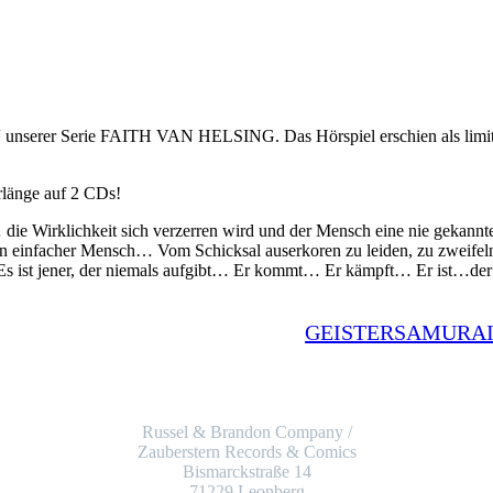
serer Serie FAITH VAN HELSING. Das Hörspiel erschien als limitier
rlänge auf 2 CDs!
 die Wirklichkeit sich verzerren wird und der Mensch eine nie gekann
ein einfacher Mensch… Vom Schicksal auserkoren zu leiden, zu zweif
 Es ist jener, der niemals aufgibt… Er kommt… Er kämpft… Er ist
GEISTERSAMURAI:
Russel & Brandon Company /
Zauberstern Records & Comics
Bismarckstraße 14
71229 Leonberg