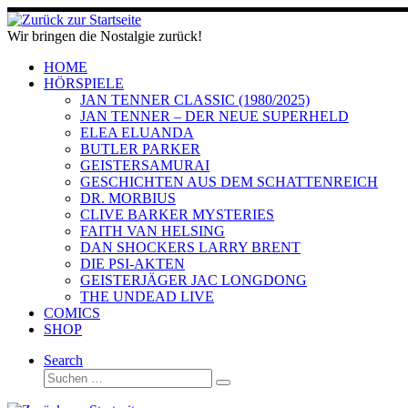
Zum
Inhalt
Wir bringen die Nostalgie zurück!
springen
HOME
HÖRSPIELE
JAN TENNER CLASSIC (1980/2025)
JAN TENNER – DER NEUE SUPERHELD
ELEA ELUANDA
BUTLER PARKER
GEISTERSAMURAI
GESCHICHTEN AUS DEM SCHATTENREICH
DR. MORBIUS
CLIVE BARKER MYSTERIES
FAITH VAN HELSING
DAN SHOCKERS LARRY BRENT
DIE PSI-AKTEN
GEISTERJÄGER JAC LONGDONG
THE UNDEAD LIVE
COMICS
SHOP
Search
Suche
Suchen …