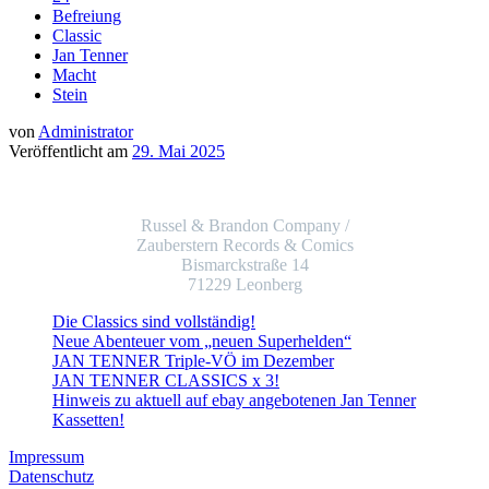
Befreiung
Classic
Jan Tenner
Macht
Stein
von
Administrator
Veröffentlicht am
29. Mai 2025
Russel & Brandon Company /
Zauberstern Records & Comics
Bismarckstraße 14
71229 Leonberg
Die Classics sind vollständig!
Neue Abenteuer vom „neuen Superhelden“
JAN TENNER Triple-VÖ im Dezember
JAN TENNER CLASSICS x 3!
Hinweis zu aktuell auf ebay angebotenen Jan Tenner
Kassetten!
Impressum
Datenschutz