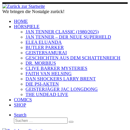
Zum
Inhalt
Wir bringen die Nostalgie zurück!
springen
HOME
HÖRSPIELE
JAN TENNER CLASSIC (1980/2025)
JAN TENNER – DER NEUE SUPERHELD
ELEA ELUANDA
BUTLER PARKER
GEISTERSAMURAI
GESCHICHTEN AUS DEM SCHATTENREICH
DR. MORBIUS
CLIVE BARKER MYSTERIES
FAITH VAN HELSING
DAN SHOCKERS LARRY BRENT
DIE PSI-AKTEN
GEISTERJÄGER JAC LONGDONG
THE UNDEAD LIVE
COMICS
SHOP
Search
Suche
Suchen …