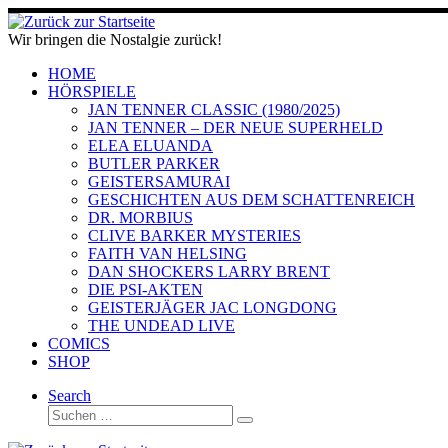
Zum
Inhalt
Wir bringen die Nostalgie zurück!
springen
HOME
HÖRSPIELE
JAN TENNER CLASSIC (1980/2025)
JAN TENNER – DER NEUE SUPERHELD
ELEA ELUANDA
BUTLER PARKER
GEISTERSAMURAI
GESCHICHTEN AUS DEM SCHATTENREICH
DR. MORBIUS
CLIVE BARKER MYSTERIES
FAITH VAN HELSING
DAN SHOCKERS LARRY BRENT
DIE PSI-AKTEN
GEISTERJÄGER JAC LONGDONG
THE UNDEAD LIVE
COMICS
SHOP
Search
Suche
Suchen …