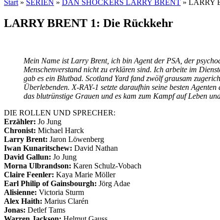
Start
»
SERIEN
»
DAN SHOCKERS LARRY BRENT
»
LARRY B
LARRY BRENT 1: Die Rückkehr
Mein Name ist Larry Brent, ich bin Agent der PSA, der psycho
Menschenverstand nicht zu erklären sind. Ich arbeite im Dien
gab es ein Blutbad. Scotland Yard fand zwölf grausam zugericht
Überlebenden. X-RAY-1 setzte daraufhin seine besten Agente
das blutrünstige Grauen und es kam zum Kampf auf Leben u
DIE ROLLEN UND SPRECHER:
Erzähler:
Jo Jung
Chronist:
Michael Harck
Larry Brent:
Jaron Löwenberg
Iwan Kunaritschew:
David Nathan
David Gallun:
Jo Jung
Morna Ulbrandson:
Karen Schulz-Vobach
Claire Feenler:
Kaya Marie Möller
Earl Philip of Gainsbourgh:
Jörg Adae
Alisienne:
Victoria Sturm
Alex Haith:
Marius Clarén
Jonas:
Detlef Tams
Warren Jackson:
Helmut Gauss