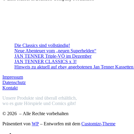
Die Classics sind vollständig!
Neue Abenteuer vom „neuen Superhelden“
JAN TENNER Triple-VÖ im Dezember
JAN TENNER CLASSICS x 3!
Hinweis zu aktuell auf ebay angebotenen Jan Tenner Kassetten
Impressum
Datenschutz
Kontakt
Unsere Produkte sind überall erhältlich,
wo es gute Hörspiele und Comics gibt!
© 2026
– Alle Rechte vorbehalten
Präsentiert von
WP
– Entworfen mit dem
Customizr-Theme