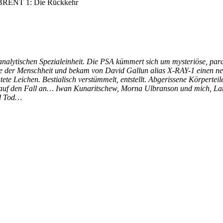
RENT 1: Die Rückkehr
analytischen Spezialeinheit. Die PSA kümmert sich um mysteriöse, par
ste der Menschheit und bekam von David Gallun alias X-RAY-1 einen ne
ete Leichen. Bestialisch verstümmelt, entstellt. Abgerissene Körpertei
n auf den Fall an… Iwan Kunaritschew, Morna Ulbranson und mich, La
nd Tod…