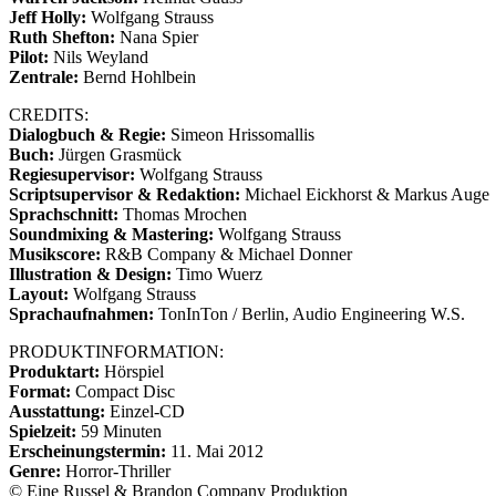
Jeff Holly:
Wolfgang Strauss
Ruth Shefton:
Nana Spier
Pilot:
Nils Weyland
Zentrale:
Bernd Hohlbein
CREDITS:
Dialogbuch & Regie:
Simeon Hrissomallis
Buch:
Jürgen Grasmück
Regiesupervisor:
Wolfgang Strauss
Scriptsupervisor & Redaktion:
Michael Eickhorst & Markus Auge
Sprachschnitt:
Thomas Mrochen
Soundmixing & Mastering:
Wolfgang Strauss
Musikscore:
R&B Company & Michael Donner
Illustration & Design:
Timo Wuerz
Layout:
Wolfgang Strauss
Sprachaufnahmen:
TonInTon / Berlin, Audio Engineering W.S.
PRODUKTINFORMATION:
Produktart:
Hörspiel
Format:
Compact Disc
Ausstattung:
Einzel-CD
Spielzeit:
59 Minuten
Erscheinungstermin:
11. Mai 2012
Genre:
Horror-Thriller
© Eine Russel & Brandon Company Produktion