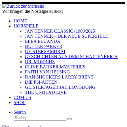
Zum
Inhalt
Wir bringen die Nostalgie zurück!
springen
HOME
HÖRSPIELE
JAN TENNER CLASSIC (1980/2025)
JAN TENNER – DER NEUE SUPERHELD
ELEA ELUANDA
BUTLER PARKER
GEISTERSAMURAI
GESCHICHTEN AUS DEM SCHATTENREICH
DR. MORBIUS
CLIVE BARKER MYSTERIES
FAITH VAN HELSING
DAN SHOCKERS LARRY BRENT
DIE PSI-AKTEN
GEISTERJÄGER JAC LONGDONG
THE UNDEAD LIVE
COMICS
SHOP
Search
Suche
Suchen …