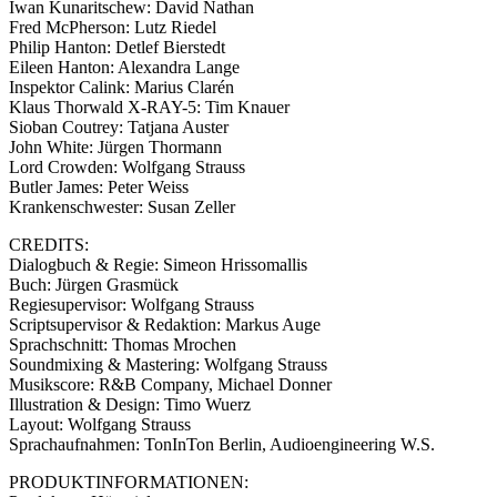
Iwan Kunaritschew: David Nathan
Fred McPherson: Lutz Riedel
Philip Hanton: Detlef Bierstedt
Eileen Hanton: Alexandra Lange
Inspektor Calink: Marius Clarén
Klaus Thorwald X-RAY-5: Tim Knauer
Sioban Coutrey: Tatjana Auster
John White: Jürgen Thormann
Lord Crowden: Wolfgang Strauss
Butler James: Peter Weiss
Krankenschwester: Susan Zeller
CREDITS:
Dialogbuch & Regie: Simeon Hrissomallis
Buch: Jürgen Grasmück
Regiesupervisor: Wolfgang Strauss
Scriptsupervisor & Redaktion: Markus Auge
Sprachschnitt: Thomas Mrochen
Soundmixing & Mastering: Wolfgang Strauss
Musikscore: R&B Company, Michael Donner
Illustration & Design: Timo Wuerz
Layout: Wolfgang Strauss
Sprachaufnahmen: TonInTon Berlin, Audioengineering W.S.
PRODUKTINFORMATIONEN: