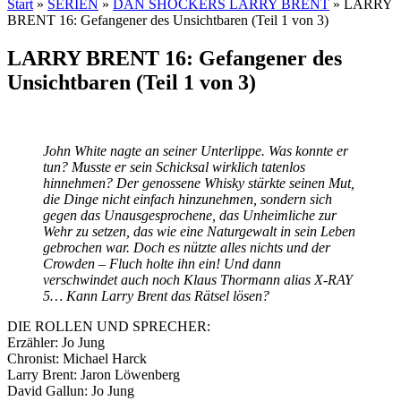
Start
»
SERIEN
»
DAN SHOCKERS LARRY BRENT
»
LARRY
BRENT 16: Gefangener des Unsichtbaren (Teil 1 von 3)
LARRY BRENT 16: Gefangener des
Unsichtbaren (Teil 1 von 3)
John White nagte an seiner Unterlippe. Was konnte er
tun? Musste er sein Schicksal wirklich tatenlos
hinnehmen? Der genossene Whisky stärkte seinen Mut,
die Dinge nicht einfach hinzunehmen, sondern sich
gegen das Unausgesprochene, das Unheimliche zur
Wehr zu setzen, das wie eine Naturgewalt in sein Leben
gebrochen war. Doch es nützte alles nichts und der
Crowden – Fluch holte ihn ein! Und dann
verschwindet auch noch Klaus Thormann alias X-RAY
5… Kann Larry Brent das Rätsel lösen?
DIE ROLLEN UND SPRECHER:
Erzähler: Jo Jung
Chronist: Michael Harck
Larry Brent: Jaron Löwenberg
David Gallun: Jo Jung