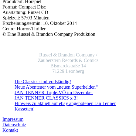
Produktart: Hörspiel
Format: Compact Disc
Ausstattung: Einzel-CD
Spielzeit: 57:03 Minuten
Erscheinungstermin: 10. Oktober 2014
Genre: Horror-Thriller
© Eine Russel & Brandon Company Produktion
Russel & Brandon Company /
Zauberstern Records & Comics
Bismarckstraße 14
71229 Leonberg
Die Classics sind vollständig!
Neue Abenteuer vom „neuen Superhelden“
JAN TENNER Triple-VÖ im Dezember
JAN TENNER CLASSICS x 3!
Hinweis zu aktuell auf ebay angebotenen Jan Tenner
Kassetten!
Impressum
Datenschutz
Kontakt