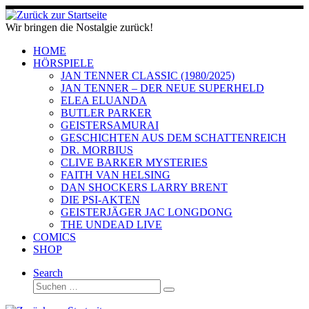
Zum
Inhalt
Wir bringen die Nostalgie zurück!
springen
HOME
HÖRSPIELE
JAN TENNER CLASSIC (1980/2025)
JAN TENNER – DER NEUE SUPERHELD
ELEA ELUANDA
BUTLER PARKER
GEISTERSAMURAI
GESCHICHTEN AUS DEM SCHATTENREICH
DR. MORBIUS
CLIVE BARKER MYSTERIES
FAITH VAN HELSING
DAN SHOCKERS LARRY BRENT
DIE PSI-AKTEN
GEISTERJÄGER JAC LONGDONG
THE UNDEAD LIVE
COMICS
SHOP
Search
Suche
Suchen …