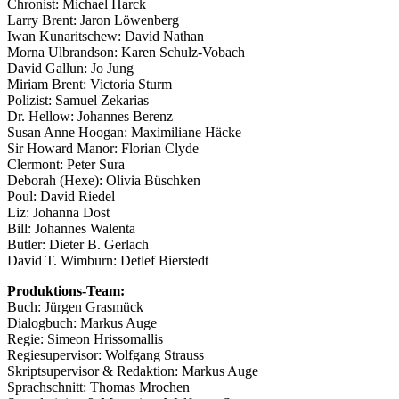
Chronist: Michael Harck
Larry Brent: Jaron Löwenberg
Iwan Kunaritschew: David Nathan
Morna Ulbrandson: Karen Schulz-Vobach
David Gallun: Jo Jung
Miriam Brent: Victoria Sturm
Polizist: Samuel Zekarias
Dr. Hellow: Johannes Berenz
Susan Anne Hoogan: Maximiliane Häcke
Sir Howard Manor: Florian Clyde
Clermont: Peter Sura
Deborah (Hexe): Olivia Büschken
Poul: David Riedel
Liz: Johanna Dost
Bill: Johannes Walenta
Butler: Dieter B. Gerlach
David T. Wimburn: Detlef Bierstedt
Produktions-Team:
Buch: Jürgen Grasmück
Dialogbuch: Markus Auge
Regie: Simeon Hrissomallis
Regiesupervisor: Wolfgang Strauss
Skriptsupervisor & Redaktion: Markus Auge
Sprachschnitt: Thomas Mrochen