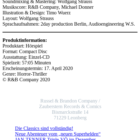
Soundmixing & Mastering: Wolfgang Strauss
Musikscore: R&B Company, Michael Donner
Illustration & Design: Timo Wuerz
Layout: Wolfgang Strauss
Sprachaufnahmen: 2day production Berlin, Audioengineering W.S.
Produktinformation:
Produktart: Hörspiel
Format: Compact Disc
Ausstattung: Einzel-CD
Spielzeit: 57:05 Minuten
Erscheinungstermin: 17. April 2020
Genre: Horror-Thriller
© R&B Company 2020
Russel & Brandon Company /
Zauberstern Records & Comics
Bismarckstraße 14
71229 Leonberg
Die Classics sind vollständig!
Neue Abenteuer vom „neuen Superhelden“
JAN TENNER Triple-VÖ im Dezember