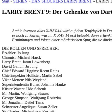
Start
»
SERIEN
»
DAN SHOCKERS LARRY BRENT
»
LARRY BR
LARRY BRENT 9: Der Gehenkte von Dar
Archie Svenson alias X-RAY-14 wird auf dem Teufelspick in Dart
es noch zu klären, warum X-RAY-14 erst betäubt, dann erhenk
Ermittlungen und folgen einer mörderischen Spur, die sie direkt
DIE ROLLEN UND SPRECHER:
Erzähler: Jo Jung
Chronist: Michael Harck
Larry Brent: Jaron Löwenberg
David Gallun: Jo Jung
Chief Edward Higgins: Reent Reins
Chiefinspektor Hollister: Martin Sabel
Vikar Merten: Nils Weyland
Superintendentin Burns: Johanna Hanke
Küster Waters: Udo Schenk
Mr. Martin: Wolfgang Strauss
George Simpson: Wolfgang Rositzka
Mr. Jonathan: Detlef Tams
Schwester Angelique: Susan Zeller
Sir Charles: Michael von Rospatt