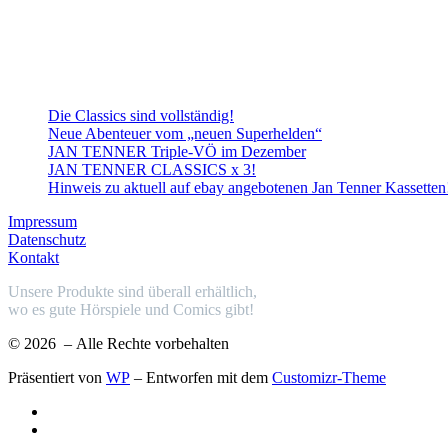
Die Classics sind vollständig!
Neue Abenteuer vom „neuen Superhelden“
JAN TENNER Triple-VÖ im Dezember
JAN TENNER CLASSICS x 3!
Hinweis zu aktuell auf ebay angebotenen Jan Tenner Kassetten
Impressum
Datenschutz
Kontakt
Unsere Produkte sind überall erhältlich,
wo es gute Hörspiele und Comics gibt!
© 2026
– Alle Rechte vorbehalten
Präsentiert von
WP
– Entworfen mit dem
Customizr-Theme