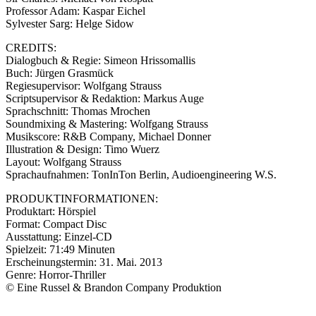
Professor Adam: Kaspar Eichel
Sylvester Sarg: Helge Sidow
CREDITS:
Dialogbuch & Regie: Simeon Hrissomallis
Buch: Jürgen Grasmück
Regiesupervisor: Wolfgang Strauss
Scriptsupervisor & Redaktion: Markus Auge
Sprachschnitt: Thomas Mrochen
Soundmixing & Mastering: Wolfgang Strauss
Musikscore: R&B Company, Michael Donner
Illustration & Design: Timo Wuerz
Layout: Wolfgang Strauss
Sprachaufnahmen: TonInTon Berlin, Audioengineering W.S.
PRODUKTINFORMATIONEN:
Produktart: Hörspiel
Format: Compact Disc
Ausstattung: Einzel-CD
Spielzeit: 71:49 Minuten
Erscheinungstermin: 31. Mai. 2013
Genre: Horror-Thriller
© Eine Russel & Brandon Company Produktion