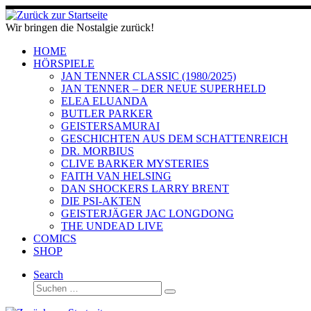
Zum
Inhalt
Wir bringen die Nostalgie zurück!
springen
HOME
HÖRSPIELE
JAN TENNER CLASSIC (1980/2025)
JAN TENNER – DER NEUE SUPERHELD
ELEA ELUANDA
BUTLER PARKER
GEISTERSAMURAI
GESCHICHTEN AUS DEM SCHATTENREICH
DR. MORBIUS
CLIVE BARKER MYSTERIES
FAITH VAN HELSING
DAN SHOCKERS LARRY BRENT
DIE PSI-AKTEN
GEISTERJÄGER JAC LONGDONG
THE UNDEAD LIVE
COMICS
SHOP
Search
Suche
Suchen …