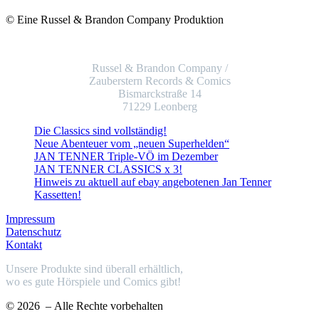
© Eine Russel & Brandon Company Produktion
Russel & Brandon Company /
Zauberstern Records & Comics
Bismarckstraße 14
71229 Leonberg
Die Classics sind vollständig!
Neue Abenteuer vom „neuen Superhelden“
JAN TENNER Triple-VÖ im Dezember
JAN TENNER CLASSICS x 3!
Hinweis zu aktuell auf ebay angebotenen Jan Tenner
Kassetten!
Impressum
Datenschutz
Kontakt
Unsere Produkte sind überall erhältlich,
wo es gute Hörspiele und Comics gibt!
© 2026
– Alle Rechte vorbehalten