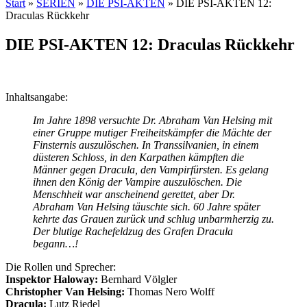
Start
»
SERIEN
»
DIE PSI-AKTEN
»
DIE PSI-AKTEN 12:
Draculas Rückkehr
DIE PSI-AKTEN 12: Draculas Rückkehr
Inhaltsangabe:
Im Jahre 1898 versuchte Dr. Abraham Van Helsing mit
einer Gruppe mutiger Freiheitskämpfer die Mächte der
Finsternis auszulöschen. In Transsilvanien, in einem
düsteren Schloss, in den Karpathen kämpften die
Männer gegen Dracula, den Vampirfürsten. Es gelang
ihnen den König der Vampire auszulöschen. Die
Menschheit war anscheinend gerettet, aber Dr.
Abraham Van Helsing täuschte sich. 60 Jahre später
kehrte das Grauen zurück und schlug unbarmherzig zu.
Der blutige Rachefeldzug des Grafen Dracula
begann…!
Die Rollen und Sprecher:
Inspektor Haloway:
Bernhard Völgler
Christopher Van Helsing:
Thomas Nero Wolff
Dracula:
Lutz Riedel