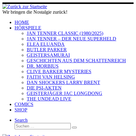
Zum
Inhalt
Wir bringen die Nostalgie zurück!
springen
HOME
HÖRSPIELE
JAN TENNER CLASSIC (1980/2025)
JAN TENNER – DER NEUE SUPERHELD
ELEA ELUANDA
BUTLER PARKER
GEISTERSAMURAI
GESCHICHTEN AUS DEM SCHATTENREICH
DR. MORBIUS
CLIVE BARKER MYSTERIES
FAITH VAN HELSING
DAN SHOCKERS LARRY BRENT
DIE PSI-AKTEN
GEISTERJÄGER JAC LONGDONG
THE UNDEAD LIVE
COMICS
SHOP
Search
Suche
Suchen …