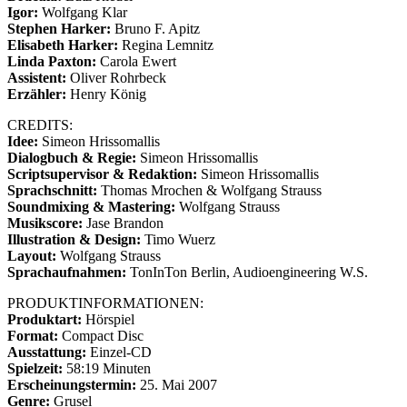
Igor:
Wolfgang Klar
Stephen Harker:
Bruno F. Apitz
Elisabeth Harker:
Regina Lemnitz
Linda Paxton:
Carola Ewert
Assistent:
Oliver Rohrbeck
Erzähler:
Henry König
CREDITS:
Idee:
Simeon Hrissomallis
Dialogbuch & Regie:
Simeon Hrissomallis
Scriptsupervisor & Redaktion:
Simeon Hrissomallis
Sprachschnitt:
Thomas Mrochen & Wolfgang Strauss
Soundmixing & Mastering:
Wolfgang Strauss
Musikscore:
Jase Brandon
Illustration & Design:
Timo Wuerz
Layout:
Wolfgang Strauss
Sprachaufnahmen:
TonInTon Berlin, Audioengineering W.S.
PRODUKTINFORMATIONEN:
Produktart:
Hörspiel
Format:
Compact Disc
Ausstattung:
Einzel-CD
Spielzeit:
58:19 Minuten
Erscheinungstermin:
25. Mai 2007
Genre:
Grusel