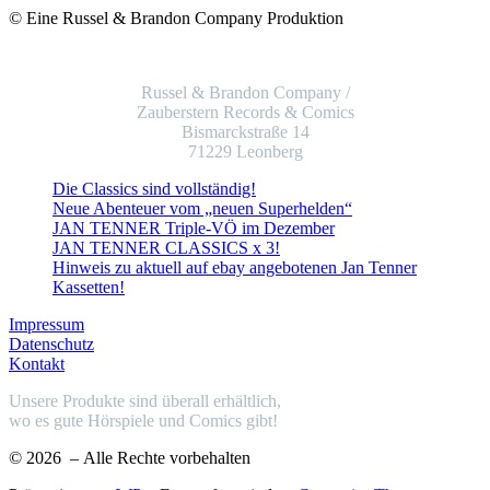
© Eine Russel & Brandon Company Produktion
Russel & Brandon Company /
Zauberstern Records & Comics
Bismarckstraße 14
71229 Leonberg
Die Classics sind vollständig!
Neue Abenteuer vom „neuen Superhelden“
JAN TENNER Triple-VÖ im Dezember
JAN TENNER CLASSICS x 3!
Hinweis zu aktuell auf ebay angebotenen Jan Tenner
Kassetten!
Impressum
Datenschutz
Kontakt
Unsere Produkte sind überall erhältlich,
wo es gute Hörspiele und Comics gibt!
© 2026
– Alle Rechte vorbehalten