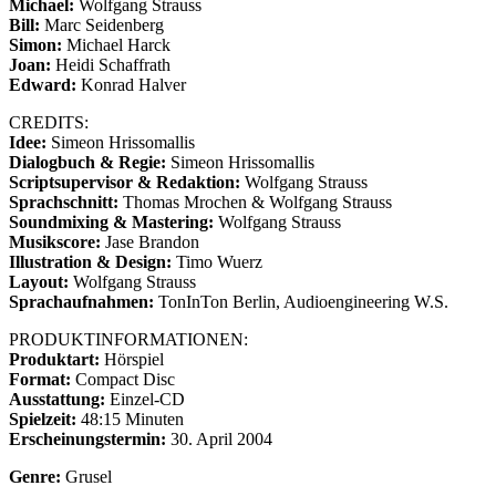
Michael:
Wolfgang Strauss
Bill:
Marc Seidenberg
Simon:
Michael Harck
Joan:
Heidi Schaffrath
Edward:
Konrad Halver
CREDITS:
Idee:
Simeon Hrissomallis
Dialogbuch & Regie:
Simeon Hrissomallis
Scriptsupervisor & Redaktion:
Wolfgang Strauss
Sprachschnitt:
Thomas Mrochen & Wolfgang Strauss
Soundmixing & Mastering:
Wolfgang Strauss
Musikscore:
Jase Brandon
Illustration & Design:
Timo Wuerz
Layout:
Wolfgang Strauss
Sprachaufnahmen:
TonInTon Berlin, Audioengineering W.S.
PRODUKTINFORMATIONEN:
Produktart:
Hörspiel
Format:
Compact Disc
Ausstattung:
Einzel-CD
Spielzeit:
48:15 Minuten
Erscheinungstermin:
30. April 2004
Genre:
Grusel