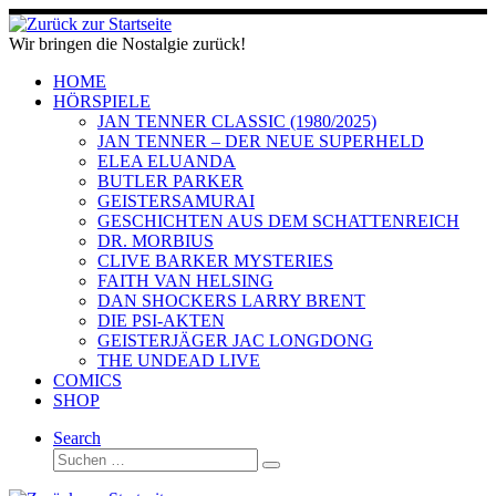
Zum
Inhalt
Wir bringen die Nostalgie zurück!
springen
HOME
HÖRSPIELE
JAN TENNER CLASSIC (1980/2025)
JAN TENNER – DER NEUE SUPERHELD
ELEA ELUANDA
BUTLER PARKER
GEISTERSAMURAI
GESCHICHTEN AUS DEM SCHATTENREICH
DR. MORBIUS
CLIVE BARKER MYSTERIES
FAITH VAN HELSING
DAN SHOCKERS LARRY BRENT
DIE PSI-AKTEN
GEISTERJÄGER JAC LONGDONG
THE UNDEAD LIVE
COMICS
SHOP
Search
Suche
Suchen …