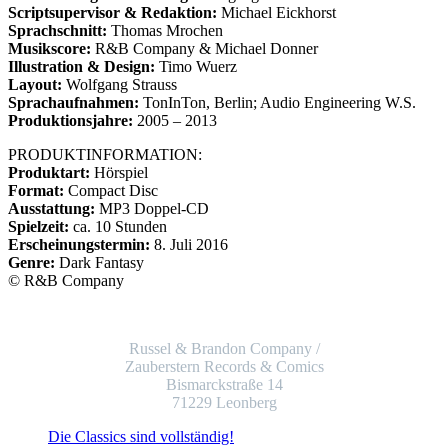
Scriptsupervisor & Redaktion:
Michael Eickhorst
Sprachschnitt:
Thomas Mrochen
Musikscore:
R&B Company & Michael Donner
Illustration & Design:
Timo Wuerz
Layout:
Wolfgang Strauss
Sprachaufnahmen:
TonInTon, Berlin; Audio Engineering W.S.
Produktionsjahre:
2005 – 2013
PRODUKTINFORMATION:
Produktart:
Hörspiel
Format:
Compact Disc
Ausstattung:
MP3 Doppel-CD
Spielzeit:
ca. 10 Stunden
Erscheinungstermin:
8. Juli 2016
Genre:
Dark Fantasy
© R&B Company
Russel & Brandon Company /
Zauberstern Records & Comics
Bismarckstraße 14
71229 Leonberg
Die Classics sind vollständig!