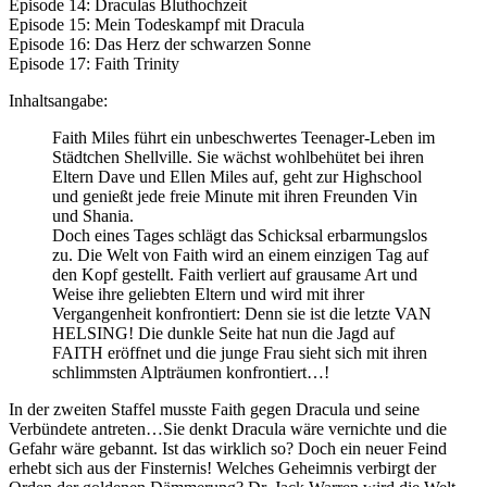
Episode 14: Draculas Bluthochzeit
Episode 15: Mein Todeskampf mit Dracula
Episode 16: Das Herz der schwarzen Sonne
Episode 17: Faith Trinity
Inhaltsangabe:
Faith Miles führt ein unbeschwertes Teenager-Leben im
Städtchen Shellville. Sie wächst wohlbehütet bei ihren
Eltern Dave und Ellen Miles auf, geht zur Highschool
und genießt jede freie Minute mit ihren Freunden Vin
und Shania.
Doch eines Tages schlägt das Schicksal erbarmungslos
zu. Die Welt von Faith wird an einem einzigen Tag auf
den Kopf gestellt. Faith verliert auf grausame Art und
Weise ihre geliebten Eltern und wird mit ihrer
Vergangenheit konfrontiert: Denn sie ist die letzte VAN
HELSING! Die dunkle Seite hat nun die Jagd auf
FAITH eröffnet und die junge Frau sieht sich mit ihren
schlimmsten Alpträumen konfrontiert…!
In der zweiten Staffel musste Faith gegen Dracula und seine
Verbündete antreten…Sie denkt Dracula wäre vernichte und die
Gefahr wäre gebannt. Ist das wirklich so? Doch ein neuer Feind
erhebt sich aus der Finsternis! Welches Geheimnis verbirgt der