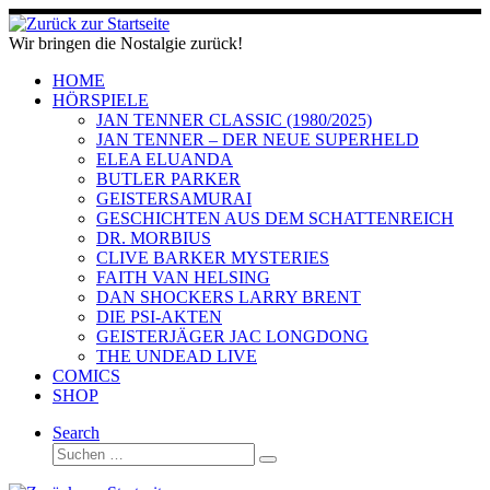
Zum
Inhalt
Wir bringen die Nostalgie zurück!
springen
HOME
HÖRSPIELE
JAN TENNER CLASSIC (1980/2025)
JAN TENNER – DER NEUE SUPERHELD
ELEA ELUANDA
BUTLER PARKER
GEISTERSAMURAI
GESCHICHTEN AUS DEM SCHATTENREICH
DR. MORBIUS
CLIVE BARKER MYSTERIES
FAITH VAN HELSING
DAN SHOCKERS LARRY BRENT
DIE PSI-AKTEN
GEISTERJÄGER JAC LONGDONG
THE UNDEAD LIVE
COMICS
SHOP
Search
Suche
Suchen …