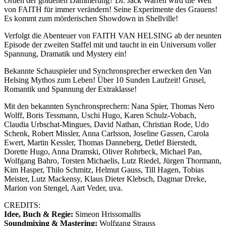
Orden der goldenen Dämmerung? Dr. Jack Warren wird die Welt
von FAITH für immer verändern! Seine Experimente des Grauens!
Es kommt zum mörderischen Showdown in Shellville!
Verfolgt die Abenteuer von FAITH VAN HELSING ab der neunten
Episode der zweiten Staffel mit und taucht in ein Universum voller
Spannung, Dramatik und Mystery ein!
Bekannte Schauspieler und Synchronsprecher erwecken den Van
Helsing Mythos zum Leben! Über 10 Sunden Laufzeit! Grusel,
Romantik und Spannung der Extraklasse!
Mit den bekannten Synchronsprechern: Nana Spier, Thomas Nero
Wolff, Boris Tessmann, Uschi Hugo, Karen Schulz-Vobach,
Claudia Urbschat-Mingues, David Nathan, Christian Rode, Udo
Schenk, Robert Missler, Anna Carlsson, Joseline Gassen, Carola
Ewert, Martin Kessler, Thomas Danneberg, Detlef Bierstedt,
Dorette Hugo, Anna Dramski, Oliver Rohrbeck, Michael Pan,
Wolfgang Bahro, Torsten Michaelis, Lutz Riedel, Jürgen Thormann,
Kim Hasper, Thilo Schmitz, Helmut Gauss, Till Hagen, Tobias
Meister, Lutz Mackensy, Klaus Dieter Klebsch, Dagmar Dreke,
Marion von Stengel, Aart Veder, uva.
CREDITS:
Idee, Buch & Regie:
Simeon Hrissomallis
Soundmixing & Mastering:
Wolfgang Strauss