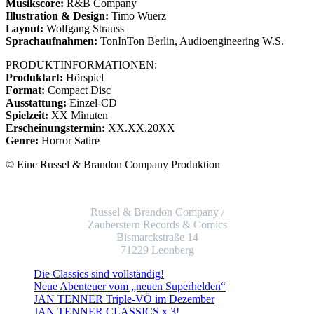
Musikscore:
R&B Company
Illustration & Design:
Timo Wuerz
Layout:
Wolfgang Strauss
Sprachaufnahmen:
TonInTon Berlin, Audioengineering W.S.
PRODUKTINFORMATIONEN:
Produktart:
Hörspiel
Format:
Compact Disc
Ausstattung:
Einzel-CD
Spielzeit:
XX Minuten
Erscheinungstermin:
XX.XX.20XX
Genre:
Horror Satire
© Eine Russel & Brandon Company Produktion
Russel & Brandon Company /
Zauberstern Records & Comics
Bismarckstraße 14
71229 Leonberg
Die Classics sind vollständig!
Neue Abenteuer vom „neuen Superhelden“
JAN TENNER Triple-VÖ im Dezember
JAN TENNER CLASSICS x 3!