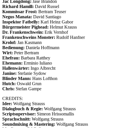
Jac Longdong:
Jase Brandon
Richard Hamill:
David Russel
Kommissar Frost:
Bertram Teuser
Negus Manata:
David Santiago
Inspektor Fatbelly:
Karl Heinz Gabor
Bürgermeister Pighead:
Helmut Krauss
Dr. Frankenschwein:
Erik Vernhof
Frankenschweins Monster:
Rudolf Hanfner
Krolof:
Jan Kasmann
Bedienung:
Daniela Hoffmann
Wirt:
Peter Bertram
Ehefrau:
Barbara Ratthey
Ehemann:
Erminio Iuliano
Hallenwärter:
Ingo Albrecht
Janine:
Stefanie Sydow
Blinder Mann:
Hans Lofthon
Hutch:
Oswald Grun
Chris:
Stefan Gampe
CREDITS:
Idee:
Wolfgang Strauss
Dialogbuch & Regie:
Wolfgang Strauss
Scriptsupervisor:
Simeon Hrissomallis
Sprachschnitt:
Wolfgang Strauss
Soundmixing & Mastering:
Wolfgang Strauss