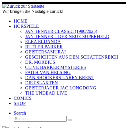
Zum
Inhalt
Wir bringen die Nostalgie zurück!
springen
HOME
HÖRSPIELE
JAN TENNER CLASSIC (1980/2025)
JAN TENNER – DER NEUE SUPERHELD
ELEA ELUANDA
BUTLER PARKER
GEISTERSAMURAI
GESCHICHTEN AUS DEM SCHATTENREICH
DR. MORBIUS
CLIVE BARKER MYSTERIES
FAITH VAN HELSING
DAN SHOCKERS LARRY BRENT
DIE PSI-AKTEN
GEISTERJÄGER JAC LONGDONG
THE UNDEAD LIVE
COMICS
SHOP
Search
Suche
Suchen …