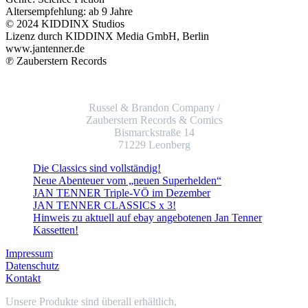
Altersempfehlung: ab 9 Jahre
© 2024 KIDDINX Studios
Lizenz durch KIDDINX Media GmbH, Berlin
www.jantenner.de
℗ Zauberstern Records
Russel & Brandon Company /
Zauberstern Records & Comics
Bismarckstraße 14
71229 Leonberg
Die Classics sind vollständig!
Neue Abenteuer vom „neuen Superhelden“
JAN TENNER Triple-VÖ im Dezember
JAN TENNER CLASSICS x 3!
Hinweis zu aktuell auf ebay angebotenen Jan Tenner
Kassetten!
Impressum
Datenschutz
Kontakt
Unsere Produkte sind überall erhältlich,