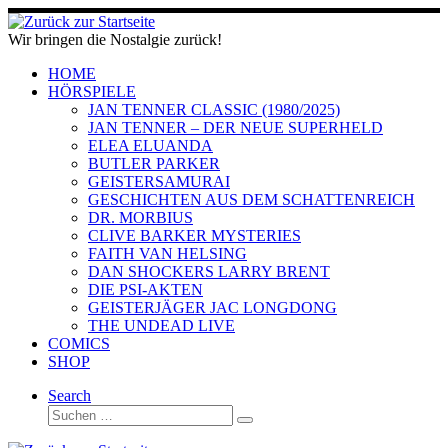
Zum
Inhalt
Wir bringen die Nostalgie zurück!
springen
HOME
HÖRSPIELE
JAN TENNER CLASSIC (1980/2025)
JAN TENNER – DER NEUE SUPERHELD
ELEA ELUANDA
BUTLER PARKER
GEISTERSAMURAI
GESCHICHTEN AUS DEM SCHATTENREICH
DR. MORBIUS
CLIVE BARKER MYSTERIES
FAITH VAN HELSING
DAN SHOCKERS LARRY BRENT
DIE PSI-AKTEN
GEISTERJÄGER JAC LONGDONG
THE UNDEAD LIVE
COMICS
SHOP
Search
Suche
Suchen …