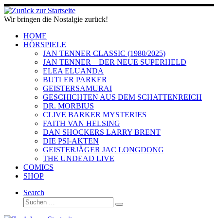
Zum
Inhalt
Wir bringen die Nostalgie zurück!
springen
HOME
HÖRSPIELE
JAN TENNER CLASSIC (1980/2025)
JAN TENNER – DER NEUE SUPERHELD
ELEA ELUANDA
BUTLER PARKER
GEISTERSAMURAI
GESCHICHTEN AUS DEM SCHATTENREICH
DR. MORBIUS
CLIVE BARKER MYSTERIES
FAITH VAN HELSING
DAN SHOCKERS LARRY BRENT
DIE PSI-AKTEN
GEISTERJÄGER JAC LONGDONG
THE UNDEAD LIVE
COMICS
SHOP
Search
Suche
Suchen …