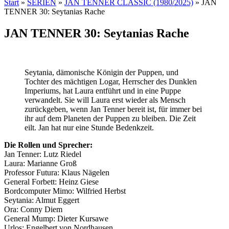
Start
»
SERIEN
»
JAN TENNER CLASSIC (1980/2025)
»
JAN
TENNER 30: Seytanias Rache
JAN TENNER 30: Seytanias Rache
Seytania, dämonische Königin der Puppen, und
Tochter des mächtigen Logar, Herrscher des Dunklen
Imperiums, hat Laura entführt und in eine Puppe
verwandelt. Sie will Laura erst wieder als Mensch
zurückgeben, wenn Jan Tenner bereit ist, für immer bei
ihr auf dem Planeten der Puppen zu bleiben. Die Zeit
eilt. Jan hat nur eine Stunde Bedenkzeit.
Die Rollen und Sprecher:
Jan Tenner: Lutz Riedel
Laura: Marianne Groß
Professor Futura: Klaus Nägelen
General Forbett: Heinz Giese
Bordcomputer Mimo: Wilfried Herbst
Seytania: Almut Eggert
Ora: Conny Diem
General Mump: Dieter Kursawe
Urlos: Engelbert von Nordhausen