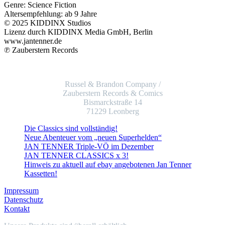
Genre: Science Fiction
Altersempfehlung: ab 9 Jahre
© 2025 KIDDINX Studios
Lizenz durch KIDDINX Media GmbH, Berlin
www.jantenner.de
℗ Zauberstern Records
Russel & Brandon Company /
Zauberstern Records & Comics
Bismarckstraße 14
71229 Leonberg
Die Classics sind vollständig!
Neue Abenteuer vom „neuen Superhelden“
JAN TENNER Triple-VÖ im Dezember
JAN TENNER CLASSICS x 3!
Hinweis zu aktuell auf ebay angebotenen Jan Tenner
Kassetten!
Impressum
Datenschutz
Kontakt