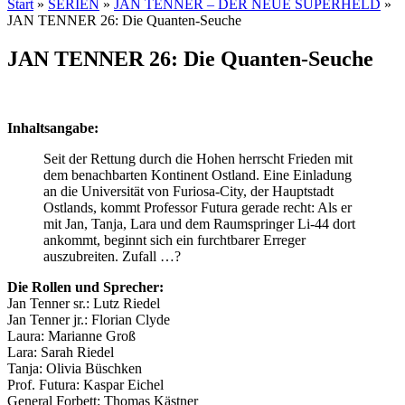
Start
»
SERIEN
»
JAN TENNER – DER NEUE SUPERHELD
»
JAN TENNER 26: Die Quanten-Seuche
JAN TENNER 26: Die Quanten-Seuche
Inhaltsangabe:
Seit der Rettung durch die Hohen herrscht Frieden mit
dem benachbarten Kontinent Ostland. Eine Einladung
an die Universität von Furiosa-City, der Hauptstadt
Ostlands, kommt Professor Futura gerade recht: Als er
mit Jan, Tanja, Lara und dem Raumspringer Li-44 dort
ankommt, beginnt sich ein furchtbarer Erreger
auszubreiten. Zufall …?
Die Rollen und Sprecher:
Jan Tenner sr.: Lutz Riedel
Jan Tenner jr.: Florian Clyde
Laura: Marianne Groß
Lara: Sarah Riedel
Tanja: Olivia Büschken
Prof. Futura: Kaspar Eichel
General Forbett: Thomas Kästner