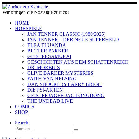
Zum
Inhalt
Wir bringen die Nostalgie zurück!
springen
HOME
HÖRSPIELE
JAN TENNER CLASSIC (1980/2025)
JAN TENNER – DER NEUE SUPERHELD
ELEA ELUANDA
BUTLER PARKER
GEISTERSAMURAI
GESCHICHTEN AUS DEM SCHATTENREICH
DR. MORBIUS
CLIVE BARKER MYSTERIES
FAITH VAN HELSING
DAN SHOCKERS LARRY BRENT
DIE PSI-AKTEN
GEISTERJÄGER JAC LONGDONG
THE UNDEAD LIVE
COMICS
SHOP
Search
Suche
Suchen …