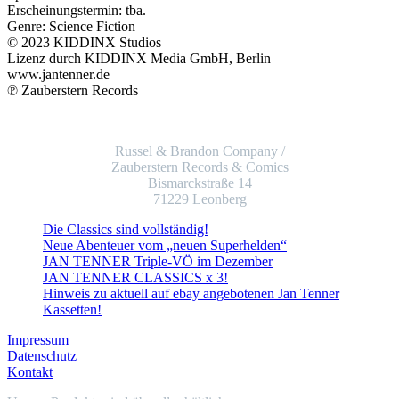
Erscheinungstermin: tba.
Genre: Science Fiction
© 2023 KIDDINX Studios
Lizenz durch KIDDINX Media GmbH, Berlin
www.jantenner.de
℗ Zauberstern Records
Russel & Brandon Company /
Zauberstern Records & Comics
Bismarckstraße 14
71229 Leonberg
Die Classics sind vollständig!
Neue Abenteuer vom „neuen Superhelden“
JAN TENNER Triple-VÖ im Dezember
JAN TENNER CLASSICS x 3!
Hinweis zu aktuell auf ebay angebotenen Jan Tenner
Kassetten!
Impressum
Datenschutz
Kontakt