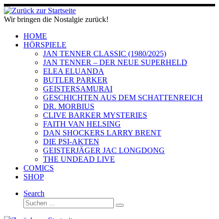
Zum
Inhalt
Wir bringen die Nostalgie zurück!
springen
HOME
HÖRSPIELE
JAN TENNER CLASSIC (1980/2025)
JAN TENNER – DER NEUE SUPERHELD
ELEA ELUANDA
BUTLER PARKER
GEISTERSAMURAI
GESCHICHTEN AUS DEM SCHATTENREICH
DR. MORBIUS
CLIVE BARKER MYSTERIES
FAITH VAN HELSING
DAN SHOCKERS LARRY BRENT
DIE PSI-AKTEN
GEISTERJÄGER JAC LONGDONG
THE UNDEAD LIVE
COMICS
SHOP
Search
Suche
Suchen …