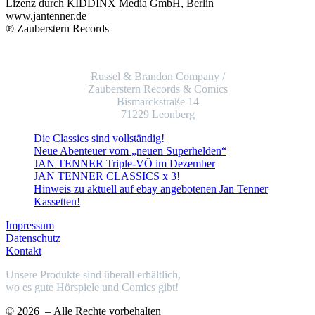
Lizenz durch KIDDINX Media GmbH, Berlin
www.jantenner.de
℗ Zauberstern Records
Russel & Brandon Company /
Zauberstern Records & Comics
Bismarckstraße 14
71229 Leonberg
Die Classics sind vollständig!
Neue Abenteuer vom „neuen Superhelden“
JAN TENNER Triple-VÖ im Dezember
JAN TENNER CLASSICS x 3!
Hinweis zu aktuell auf ebay angebotenen Jan Tenner
Kassetten!
Impressum
Datenschutz
Kontakt
Unsere Produkte sind überall erhältlich,
wo es gute Hörspiele und Comics gibt!
© 2026
– Alle Rechte vorbehalten