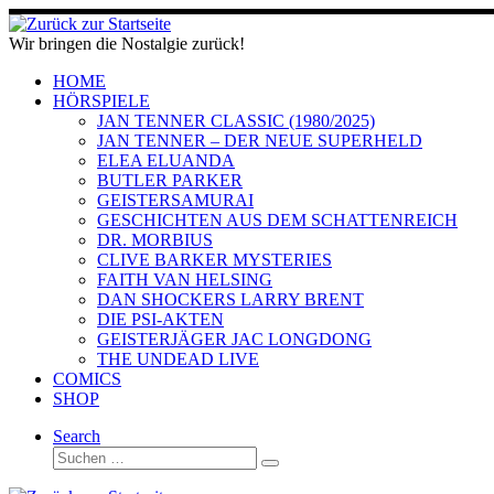
Zum
Inhalt
Wir bringen die Nostalgie zurück!
springen
HOME
HÖRSPIELE
JAN TENNER CLASSIC (1980/2025)
JAN TENNER – DER NEUE SUPERHELD
ELEA ELUANDA
BUTLER PARKER
GEISTERSAMURAI
GESCHICHTEN AUS DEM SCHATTENREICH
DR. MORBIUS
CLIVE BARKER MYSTERIES
FAITH VAN HELSING
DAN SHOCKERS LARRY BRENT
DIE PSI-AKTEN
GEISTERJÄGER JAC LONGDONG
THE UNDEAD LIVE
COMICS
SHOP
Search
Suche
Suchen …