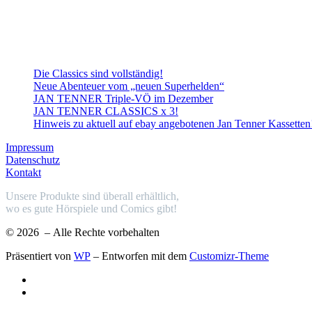
Die Classics sind vollständig!
Neue Abenteuer vom „neuen Superhelden“
JAN TENNER Triple-VÖ im Dezember
JAN TENNER CLASSICS x 3!
Hinweis zu aktuell auf ebay angebotenen Jan Tenner Kassetten
Impressum
Datenschutz
Kontakt
Unsere Produkte sind überall erhältlich,
wo es gute Hörspiele und Comics gibt!
© 2026
– Alle Rechte vorbehalten
Präsentiert von
WP
– Entworfen mit dem
Customizr-Theme