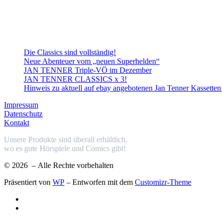
Die Classics sind vollständig!
Neue Abenteuer vom „neuen Superhelden“
JAN TENNER Triple-VÖ im Dezember
JAN TENNER CLASSICS x 3!
Hinweis zu aktuell auf ebay angebotenen Jan Tenner Kassetten
Impressum
Datenschutz
Kontakt
Unsere Produkte sind überall erhältlich,
wo es gute Hörspiele und Comics gibt!
© 2026
– Alle Rechte vorbehalten
Präsentiert von
WP
– Entworfen mit dem
Customizr-Theme