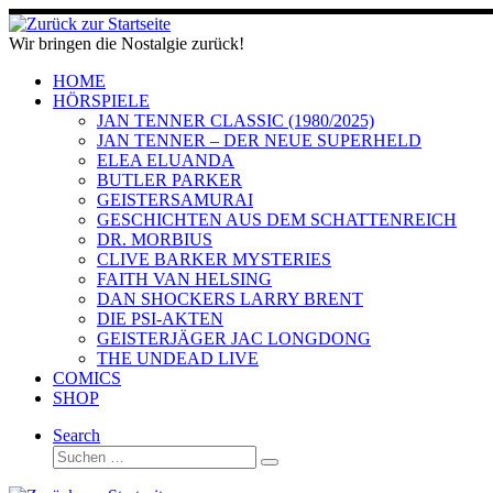
Zum
Inhalt
Wir bringen die Nostalgie zurück!
springen
HOME
HÖRSPIELE
JAN TENNER CLASSIC (1980/2025)
JAN TENNER – DER NEUE SUPERHELD
ELEA ELUANDA
BUTLER PARKER
GEISTERSAMURAI
GESCHICHTEN AUS DEM SCHATTENREICH
DR. MORBIUS
CLIVE BARKER MYSTERIES
FAITH VAN HELSING
DAN SHOCKERS LARRY BRENT
DIE PSI-AKTEN
GEISTERJÄGER JAC LONGDONG
THE UNDEAD LIVE
COMICS
SHOP
Search
Suche
Suchen …