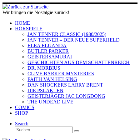
Zum
Inhalt
Wir bringen die Nostalgie zurück!
springen
HOME
HÖRSPIELE
JAN TENNER CLASSIC (1980/2025)
JAN TENNER – DER NEUE SUPERHELD
ELEA ELUANDA
BUTLER PARKER
GEISTERSAMURAI
GESCHICHTEN AUS DEM SCHATTENREICH
DR. MORBIUS
CLIVE BARKER MYSTERIES
FAITH VAN HELSING
DAN SHOCKERS LARRY BRENT
DIE PSI-AKTEN
GEISTERJÄGER JAC LONGDONG
THE UNDEAD LIVE
COMICS
SHOP
Search
Suche
Suchen …