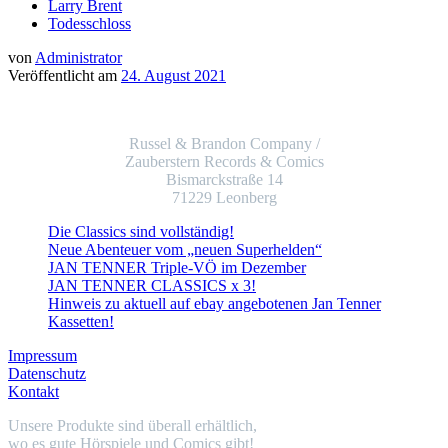
Larry Brent
Todesschloss
von
Administrator
Veröffentlicht am
24. August 2021
Russel & Brandon Company /
Zauberstern Records & Comics
Bismarckstraße 14
71229 Leonberg
Die Classics sind vollständig!
Neue Abenteuer vom „neuen Superhelden“
JAN TENNER Triple-VÖ im Dezember
JAN TENNER CLASSICS x 3!
Hinweis zu aktuell auf ebay angebotenen Jan Tenner
Kassetten!
Impressum
Datenschutz
Kontakt
Unsere Produkte sind überall erhältlich,
wo es gute Hörspiele und Comics gibt!