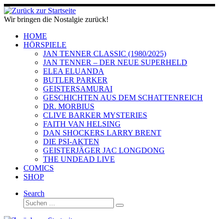
Zum
Inhalt
Wir bringen die Nostalgie zurück!
springen
HOME
HÖRSPIELE
JAN TENNER CLASSIC (1980/2025)
JAN TENNER – DER NEUE SUPERHELD
ELEA ELUANDA
BUTLER PARKER
GEISTERSAMURAI
GESCHICHTEN AUS DEM SCHATTENREICH
DR. MORBIUS
CLIVE BARKER MYSTERIES
FAITH VAN HELSING
DAN SHOCKERS LARRY BRENT
DIE PSI-AKTEN
GEISTERJÄGER JAC LONGDONG
THE UNDEAD LIVE
COMICS
SHOP
Search
Suche
Suchen …