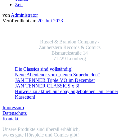
Zeit
von
Administrator
Veröffentlicht am
20. Juli 2023
Russel & Brandon Company /
Zauberstern Records & Comics
Bismarckstraße 14
71229 Leonberg
Die Classics sind vollständig!
Neue Abenteuer vom „neuen Superhelden“
JAN TENNER Triple-VÖ im Dezember
JAN TENNER CLASSICS x 3!
Hinweis zu aktuell auf ebay angebotenen Jan Tenner
Kassetten!
Impressum
Datenschutz
Kontakt
Unsere Produkte sind überall erhältlich,
wo es gute Hörspiele und Comics gibt!