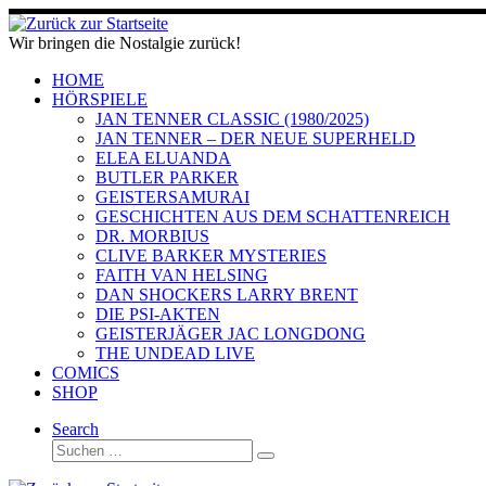
Zum
Inhalt
Wir bringen die Nostalgie zurück!
springen
HOME
HÖRSPIELE
JAN TENNER CLASSIC (1980/2025)
JAN TENNER – DER NEUE SUPERHELD
ELEA ELUANDA
BUTLER PARKER
GEISTERSAMURAI
GESCHICHTEN AUS DEM SCHATTENREICH
DR. MORBIUS
CLIVE BARKER MYSTERIES
FAITH VAN HELSING
DAN SHOCKERS LARRY BRENT
DIE PSI-AKTEN
GEISTERJÄGER JAC LONGDONG
THE UNDEAD LIVE
COMICS
SHOP
Search
Suche
Suchen …