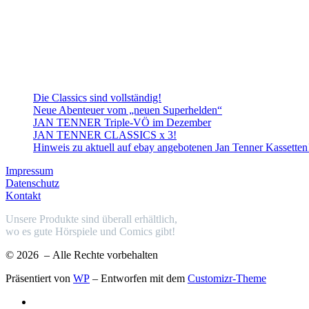
Die Classics sind vollständig!
Neue Abenteuer vom „neuen Superhelden“
JAN TENNER Triple-VÖ im Dezember
JAN TENNER CLASSICS x 3!
Hinweis zu aktuell auf ebay angebotenen Jan Tenner Kassetten
Impressum
Datenschutz
Kontakt
Unsere Produkte sind überall erhältlich,
wo es gute Hörspiele und Comics gibt!
© 2026
– Alle Rechte vorbehalten
Präsentiert von
WP
– Entworfen mit dem
Customizr-Theme